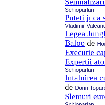
Semnalizari
Schioparlan
Puteti juca 
Vladimir Valean
Legea Jungle
Baloo
de
Ho
Executie ca
Expertii at
Schioparlan
Intalnirea c
de
Dorin Topar
Slemuri eu
Schioparlan