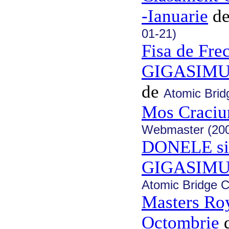
-Ianuarie
d
01-21)
Fisa de Fre
GIGASIMUL
de
Atomic Brid
Mos Craciun
Webmaster (200
DONELE si F
GIGASIMU
Atomic Bridge C
Masters Ro
Octombrie