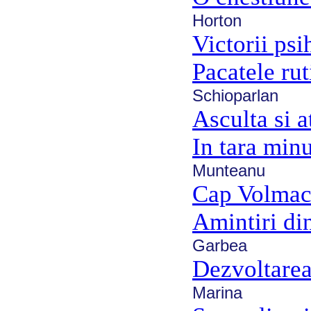
Horton
Victorii psi
Pacatele rut
Schioparlan
Asculta si a
In tara min
Munteanu
Cap Volmac
Amintiri din
Garbea
Dezvoltare
Marina