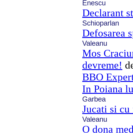
Enescu
Declarant s
Schioparlan
Defosarea s
Valeanu
Mos Craciun
devreme!
d
BBO Exper
In Poiana l
Garbea
Jucati si cu
Valeanu
O dona med