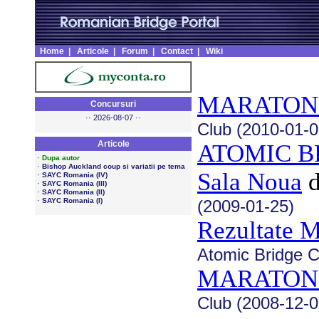
Home
|
Articole
|
Forum
|
Contact
|
Wiki
MARATON 
Concursuri
·· 2026-08-07 ··
Club (2010-01-0
Articole
ATOMIC BR
·
Dupa autor
·
Bishop Auckland coup si variatii pe tema
Sala Noua
·
SAYC Romania (IV)
·
SAYC Romania (III)
·
SAYC Romania (II)
·
SAYC Romania (I)
(2009-01-25)
Rezultate
Atomic Bridge C
MARATON 
Club (2008-12-0