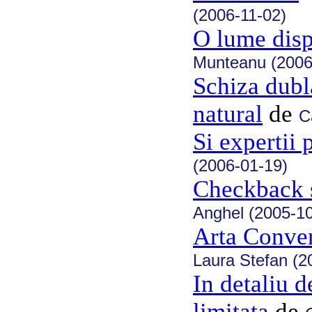
(2006-11-02)
O lume disp
Munteanu (2006
Schiza dubla
natural
de
C
Si expertii 
(2006-01-19)
Checkback si
Anghel (2005-10
Arta Conver
Laura Stefan (2
In detaliu d
limitata
de