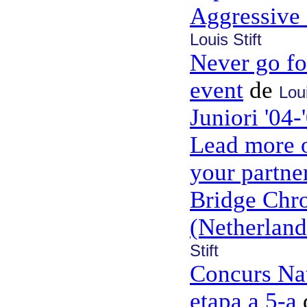
Aggressive 
Louis Stift
Never go fo
event
de
Loui
Juniori '04-
Lead more o
your partne
Bridge Chro
(Netherlan
Stift
Concurs Nat
etapa a 5-a