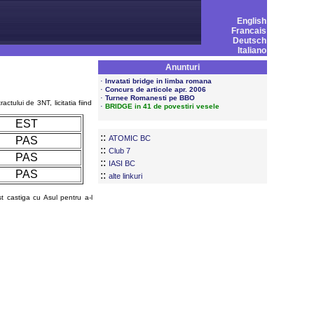
English
Francais
Deutsch
Italiano
Anunturi
·
Invatati bridge in limba romana
·
Concurs de articole apr. 2006
·
Turnee Romanesti pe BBO
ctului de 3NT, licitatia fiind
·
BRIDGE in 41 de povestiri vesele
EST
::
ATOMIC BC
PAS
::
Club 7
PAS
::
IASI BC
PAS
::
alte linkuri
t castiga cu Asul pentru a-l