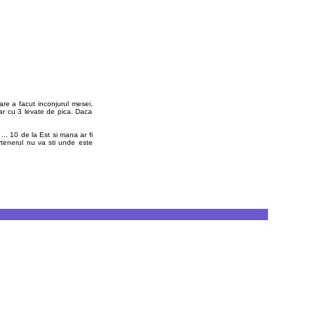
re a facut inconjurul mesei,
ar cu 3 levate de pica. Daca
 ... 10 de la Est si mana ar fi
artenerul nu va sti unde este