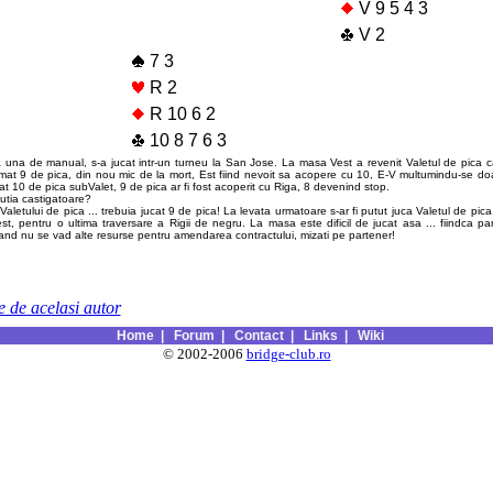
V 9 5 4 3
V 2
7 3
R 2
R 10 6 2
10 8 7 6 3
 una de manual, s-a jucat intr-un turneu la San Jose. La masa Vest a revenit Valetul de pica ca
urmat 9 de pica, din nou mic de la mort, Est fiind nevoit sa acopere cu 10, E-V multumindu-se do
cat 10 de pica subValet, 9 de pica ar fi fost acoperit cu Riga, 8 devenind stop.
olutia castigatoare?
 Valetului de pica ... trebuia jucat 9 de pica! La levata urmatoare s-ar fi putut juca Valetul de pica
st, pentru o ultima traversare a Rigii de negru. La masa este dificil de jucat asa ... fiindca p
cand nu se vad alte resurse pentru amendarea contractului, mizati pe partener!
le de acelasi autor
Home
|
Forum
|
Contact
|
Links
|
Wiki
© 2002-2006
bridge-club.ro