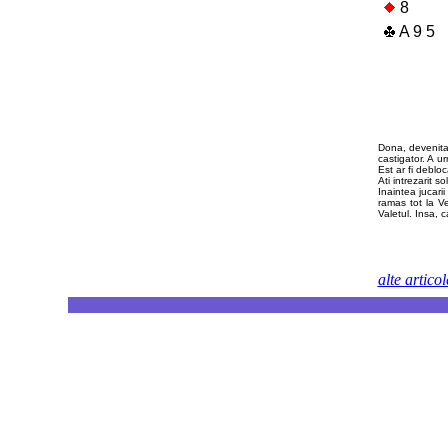
8
A 9 5
Dona, devenita
castigator. A 
Est ar fi deblo
Ati intrezarit s
Inaintea jucarii
ramas tot la Ve
Valetul. Insa, 
alte artico