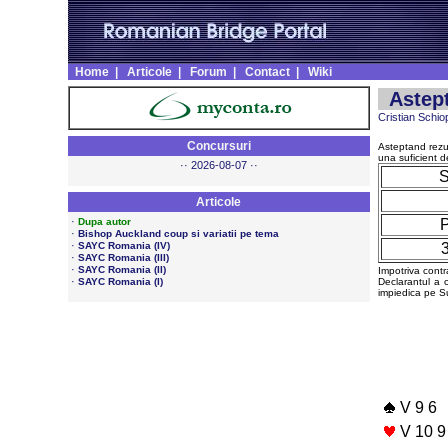
Home
|
Articole
|
Forum
|
Contact
|
Wiki
Astept
Cristian Schio
Concursuri
Asteptand rezul
una suficient d
·· 2026-08-07 ··
Articole
·
Dupa autor
·
Bishop Auckland coup si variatii pe tema
·
SAYC Romania (IV)
·
SAYC Romania (III)
·
SAYC Romania (II)
Impotriva contr
·
SAYC Romania (I)
Declarantul a 
impiedica pe Su
V 9 6
V 10 9 