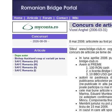
Home
|
Articole
|
Forum
|
Contact
|
Wiki
Concurs de arti
Viorel Anghel (2006-03-31)
Concursuri
·· 2026-08-09 ··
8 mai 2006: articolele au fost p
Siteul www.bridge-club.ro o
Articole
concurs de articole pe teme de 
·
Dupa autor
In luna aprilie 2006 pu
·
Bishop Auckland coup si variatii pe tema
bridge-club.ro
·
SAYC Romania (IV)
·
Avem si PREMII:
SAYC Romania (III)
·
SAYC Romania (II)
100 RON cash
·
SAYC Romania (I)
o licenta
Bridge 
10 BBO USD (pri
autorii isi pastreaza 
publicarea articolelor pe
(ne-publicate in alta pa
poate participa cu mai mu
cele mai bune articole v
Marina, Eduard Munteanu
(si asteptam confirmar
Mincu. Componenta finala
Membrii juriului nu pot 
tirziu de 15 mai 2006.
in cazul in care alti sp