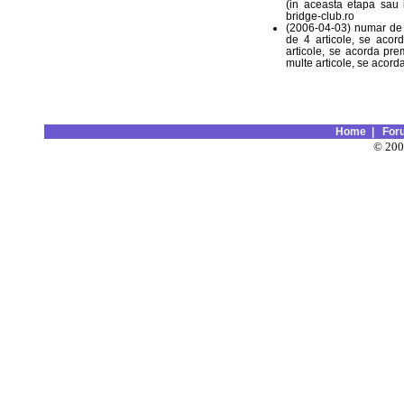
(in aceasta etapa sau i
bridge-club.ro
(2006-04-03) numar de a
de 4 articole, se acor
articole, se acorda pre
multe articole, se acorda
Home
|
For
© 20