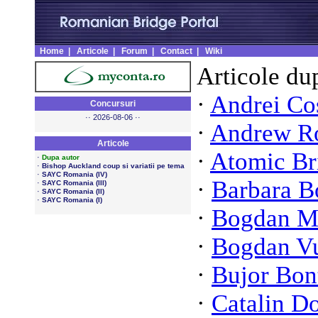
Home
|
Articole
|
Forum
|
Contact
|
Wiki
Articole du
·
Andrei C
Concursuri
·· 2026-08-06 ··
·
Andrew R
Articole
·
Atomic Br
·
Dupa autor
·
Bishop Auckland coup si variatii pe tema
·
SAYC Romania (IV)
·
Barbara B
·
SAYC Romania (III)
·
SAYC Romania (II)
·
SAYC Romania (I)
·
Bogdan M
·
Bogdan V
·
Bujor Bon
·
Catalin D