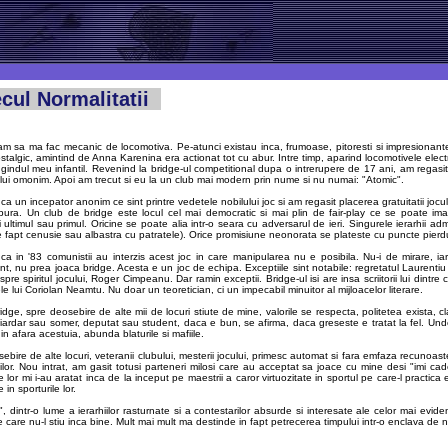
ul Normalitatii
iam sa ma fac mecanic de locomotiva. Pe-atunci existau inca, frumoase, pitoresti si impresionant
nostalgic, amintind de Anna Karenina era actionat tot cu abur. Intre timp, aparind locomotivele electr
gindul meu infantil. Revenind la bridge-ul competitional dupa o intrerupere de 17 ani, am regas
ui omonim. Apoi am trecut si eu la un club mai modern prin nume si nu numai: "Atomic".
a un incepator anonim ce sint printre vedetele nobilului joc si am regasit placerea gratuitatii joculu
 pura. Un club de bridge este locul cel mai democratic si mai plin de fair-play ce se poate im
i ultimul sau primul. Oricine se poate alia intr-o seara cu adversarul de ieri. Singurele ierarhii ad
fapt cenusie sau albastra cu patratele). Orice promisiune neonorata se plateste cu puncte pierdute 
ca in '83 comunistii au interzis acest joc in care manipularea nu e posibila. Nu-i de mirare, iarasi,
int, nu prea joaca bridge. Acesta e un joc de echipa. Exceptiile sint notabile: regretatul Laurenti
spre spiritul jocului, Roger Cimpeanu. Dar ramin exceptii. Bridge-ul isi are insa scriitorii lui dintr
e lui Coriolan Neamtu. Nu doar un teoretician, ci un impecabil minuitor al mijloacelor literare.
idge, spre deosebire de alte mii de locuri stiute de mine, valorile se respecta, politetea exista, 
iardar sau somer, deputat sau student, daca e bun, se afirma, daca greseste e tratat la fel. Un
, in afara acestuia, abunda blaturile si mafiile.
sebire de alte locuri, veteranii clubului, mesterii jocului, primesc automat si fara emfaza recunoast
ilor. Nou intrat, am gasit totusi parteneri milosi care au acceptat sa joace cu mine desi "imi cad
 lor mi i-au aratat inca de la inceput pe maestrii a caror virtuozitate in sportul pe care-l practica 
 in sporturile lor.
", dintr-o lume a ierarhiilor rasturnate si a contestarilor absurde si interesate ale celor mai evide
e care nu-l stiu inca bine. Mult mai mult ma destinde in fapt petrecerea timpului intr-o enclava de n