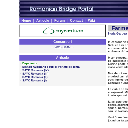
Home
|
Articole
|
Forum
|
Contact
|
Wiki
Farmec
Horia Garbea
Concursuri
In copilarie vo
Si fluierul lor 
·· 2026-08-07 ··
am renuntat la 
emblema clubul
Articole
M-am strecurat c
de inteligenta
·
Dupa autor
Oricine poate f
·
Bishop Auckland coup si variatii pe tema
masa verde (de 
·
SAYC Romania (IV)
·
Nu-i de mirare 
SAYC Romania (III)
orgoliosi cum s
·
SAYC Romania (II)
scris frumos de
·
SAYC Romania (I)
admiratie numel
La clubul de br
aranjament. Mil
in alte sporturi
Iarasi spre deo
partea aspirant
spune. Domniile
sau Ilie Nastase
Venit "de-afara
jucind un joc p