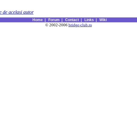
le de acelasi autor
Home
|
Forum
|
Contact
|
Links
|
Wiki
© 2002-2006
bridge-club.ro