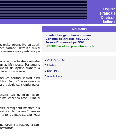
English
Francais
Deutsch
Italiano
Anunturi
·
Invatati bridge in limba romana
·
Concurs de articole apr. 2006
·
Turnee Romanesti pe BBO
e, multe locomotive cu aburi.
·
BRIDGE in 41 de povestiri vesele
ice, farmecul retro s-a dus si
it masinaria mea preferata pe
::
ATOMIC BC
i si satisfactia demonstratiei
::
agina. Mult peste Parlament.
Club 7
mise tin de faptele probate la
::
IASI BC
si priviri ironice.
::
alte linkuri
 ca scriitorii, individualisti
u Ulici, Radu Cosasu care a si
e care trebuie sa mentionez cu
clasamentele nu tin de nici un
de mai vezi asa ceva? Pina si
erea si respectul meritate din
eau cartile din miini" cum se
e la fel de mare ca a lui Hagi
nte valori, ma relaxez la club
ormalitate.