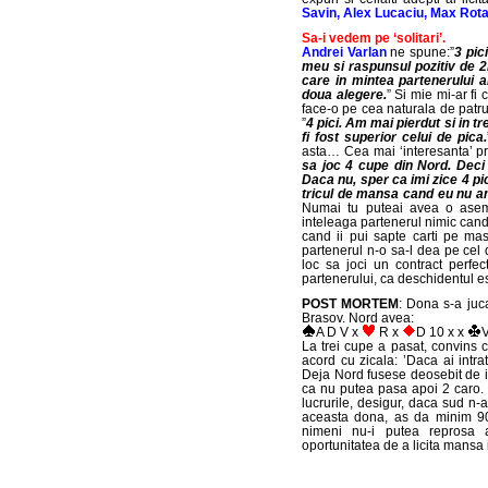
Savin, Alex Lucaciu, Max Rota
Sa-i vedem pe ‘solitari’.
Andrei Varlan
ne spune:”
3 pic
meu si raspunsul pozitiv de 2N
care in mintea partenerului ar
doua alegere.
” Si mie mi-ar fi
face-o pe cea naturala de patr
”
4 pici. Am mai pierdut si in tr
fi fost superior celui de pica.
asta… Cea mai ‘interesanta’ p
sa joc 4 cupe din Nord. Deci 
Daca nu, sper ca imi zice 4 pi
tricul de mansa cand eu nu am
Numai tu puteai avea o asem
inteleaga partenerul nimic cand i
cand ii pui sapte carti pe mas
partenerul n-o sa-l dea pe cel 
loc sa joci un contract perfe
partenerului, ca deschidentul est
POST MORTEM
: Dona s-a juc
Brasov. Nord avea:
A D V x
R x
D 10 x x
V
La trei cupe a pasat, convins 
acord cu zicala: ’Daca ai intrat
Deja Nord fusese deosebit de in
ca nu putea pasa apoi 2 caro. D
lucrurile, desigur, daca sud n-ar
aceasta dona, as da minim 90
nimeni nu-i putea reprosa as
oportunitatea de a licita mansa