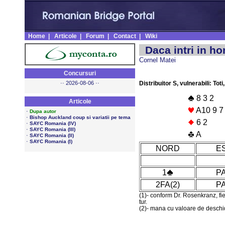
Home
|
Articole
|
Forum
|
Contact
|
Wiki
Daca intri in h
Cornel Matei
Concursuri
·· 2026-08-06 ··
Distribuitor S, vulnerabili: Toti
8 3 2
Articole
A10 9 7 
·
Dupa autor
·
Bishop Auckland coup si variatii pe tema
6 2
·
SAYC Romania (IV)
·
SAYC Romania (III)
A
·
SAYC Romania (II)
·
SAYC Romania (I)
NORD
E
1
P
2FA
(2)
P
(1)- conform Dr. Rosenkranz, fie
tur.
(2)- mana cu valoare de deschid