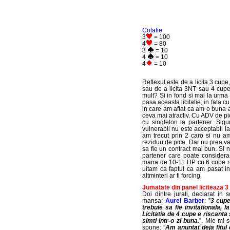
Cotatie
3
= 100
4
= 80
3
= 10
4
= 10
4
= 10
Reflexul este de a licita 3 cupe,
sau de a licita 3NT sau 4 cupe
mult? Si in fond si mai la urma
pasa aceasta licitatie, in fata 
in care am aflat ca am o buna a
ceva mai atractiv. Cu ADV de pi
cu singleton la partener. Sig
vulnerabil nu este acceptabil la
am trecut prin 2 caro si nu am
reziduu de pica. Dar nu prea vad
sa fie un contract mai bun. Si n
partener care poate considera 
mana de 10-11 HP cu 6 cupe re
uitam ca faptul ca am pasat initi
altminteri ar fi forcing.
Jumatate din panel liciteaza 3
Doi dintre jurati, declarat i
mansa:
Aurel Barber
: ”
3 cupe
trebuie sa fie invitationala, l
Licitatia de 4 cupe e riscanta
simti intr-o zi buna
.”. Mie mi 
spune: ”
Am anuntat deja fitul