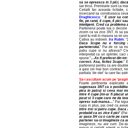
sa se opreasca in 3 pici, dac
sar tricul. Premisele sunt ca m
Ceilalti fac aceasta licitatie
incercand sa construiasca ceva 
Draghicescu
:
“
E usor sa cons
fie, pe rand, 4 cupe, 4 pici s
inteligent. Cred ca problema 
Partenerul poate lua o decizie ’
zicem ca va zice 3NT. Ai sa pa
cand tu esti in masura sa iei un
Cativa au indoieli.
Ira Rubin
: ”
Daca 3cupe nu e forcing l
partenerului.
” Pai de ce sa mai
patru cupe si nu altceva? Cr
interpretat ca un splinter, caci
spune:”
…As fi preferat din tot 
correct. Asa, licitez 3cupe.
” 
partenerul pentru ca are doubleto
a gasi cel mai bun contract, n
partiala ‘de otel’ la care fac pat
Sa-i ascultam acum pe ‘pragmat
Foarte pertinenta explicatie
sugereaza 3NT ca o posibilita
pica in patru) si ceva mai 
intre 4 cupe (mi-ar fi placut 
jucat si 3 cupe care ne da teo
opresc sub mansa…
” Pai sigu
cupa in plus, pai cred ca avea
intre trei si patru cupe. Daca
probabil ca as zice 4 pici
” (Pai
ar pasa 3H cu o carte pe care
partener sa-si imagineze ca a
imagineze, nu are cum. De-aia
expun si ceilalti adepti ai lici