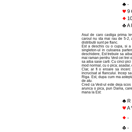
-
9 
10
A 
Asul de caro castiga prima le
caroul nu sta mai rau de 5-2, 
distributii sunt pe flanc.
Est a deschis cu o cupa, si a 
singleton-ul in culoarea parte
deschidere, Est trebuie sa aiba
mai raman pentru Vest cei trei ono
sa aiba sase carti. Cu cinci pici 
mod normal, cu o pica; asadar, di
Clar, ar fi o eroare sa incerc
incrucisat al flancului. Incep sa
Riga. Est, dupa cum ma astepta
de atu.
Cred ca Vest-ul este deja scos 
arunca o pica, pun Dama, care 
mana la Est:
R 
A 
-
-