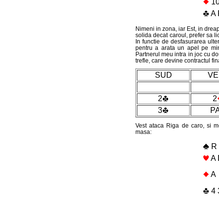
10
A 
Nimeni in zona, iar Est, in dre
solida decat caroul, prefer sa li
In functie de desfasurarea ulteri
pentru a arata un apel pe mi
Partnerul meu intra in joc cu dou
trefle, care devine contractul fina
SUD
VE
2
2
3
P
Vest ataca Riga de caro, si m
masa:
R 
A 
A
4 