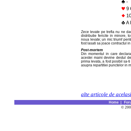
-
9 
10
A 
Zece levate pe trefla nu ne da
distributie fericite in minore, 
noua levate; un mic triumf pentr
fost lasati sa joace contractul in
Post-mortem
Din momentul in care declaran
acestei maini devine destul de
prima levata, a fost posibil sa-t
asupra repartitiei punctelor in 
alte articole de acelas
Home
|
For
© 20