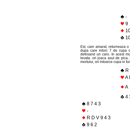
-
9
10
10
Est, cam amarat, returneaza o 
dupa care intorc 7 de cupa di
defosand un caro. In acest mo
levata: ori joaca asul de pica, 
mortului, ori intoarce cupa in f
R 
A 
A
4 
8 7 4 3
-
R D V 9 4 3
9 6 2