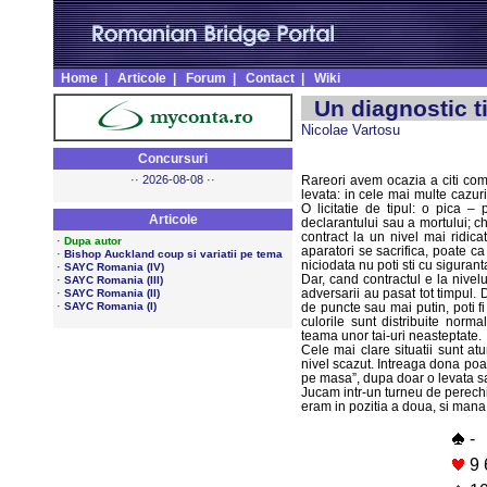
Home
|
Articole
|
Forum
|
Contact
|
Wiki
Un diagnostic 
Nicolae Vartosu
Concursuri
·· 2026-08-08 ··
Rareori avem ocazia a citi come
levata: in cele mai multe cazuri
O licitatie de tipul: o pica –
Articole
declarantului sau a mortului; ch
contract la un nivel mai ridicat
·
Dupa autor
aparatori se sacrifica, poate ca 
·
Bishop Auckland coup si variatii pe tema
niciodata nu poti sti cu siguran
·
SAYC Romania (IV)
Dar, cand contractul e la nivelu
·
SAYC Romania (III)
·
adversarii au pasat tot timpul.
SAYC Romania (II)
·
SAYC Romania (I)
de puncte sau mai putin, poti fi
culorile sunt distribuite norma
teama unor tai-uri neasteptate.
Cele mai clare situatii sunt at
nivel scazut. Intreaga dona poate
pe masa”, dupa doar o levata s
Jucam intr-un turneu de perechi, 
eram in pozitia a doua, si mana
-
9 