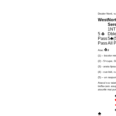
Dealer Nord, v
West
Nor
Ser
1N
5
Dble
Pass
5
(
Pass
All 
Atac
J
(1) – bicolor mi
(2) - 5+cupe, 
(3) - arata lip
(4) - cue-bid, c
(5) – un raspuns
Atacul s-a taia
trefla-caro as
atuurile mai pu