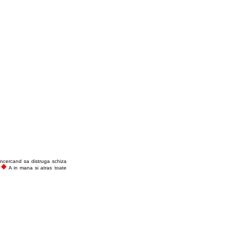
 Incercand sa distruga schiza
u
A in mana si atras toate