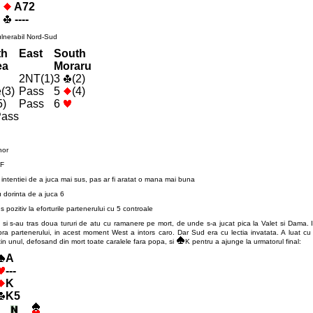
A72
----
ulnerabil Nord-Sud
th
East
South
ea
Moraru
T
2NT(1)
3
(2)
(3)
Pass
5
(4)
5)
Pass
6
Pass
nor
GF
sa intentiei de a juca mai sus, pas ar fi aratat o mana mai buna
u dorinta de a juca 6
 pozitiv la eforturile partenerului cu 5 controale
t si s-au tras doua tururi de atu cu ramanere pe mort, de unde s-a jucat pica la Valet si Dama.
upra partenerului, in acest moment West a intors caro. Dar Sud era cu lectia invatata. A luat c
tin unul, defosand din mort toate caralele fara popa, si
K pentru a ajunge la urmatorul final:
A
---
K
K5