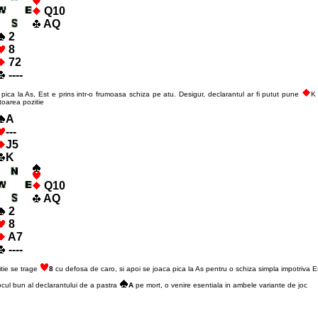
Q10
AQ
2
8
72
----
pica la As, Est e prins intr-o frumoasa schiza pe atu. Desigur, declarantul ar fi putut pune
K 
toarea pozitie
A
---
J5
K
Q10
AQ
2
8
A7
----
tie se trage
8
cu defosa de caro, si apoi se joaca pica la As pentru o schiza simpla impotriva Es
cul bun al declarantului de a pastra
A
pe mort, o venire esentiala in ambele variante de joc