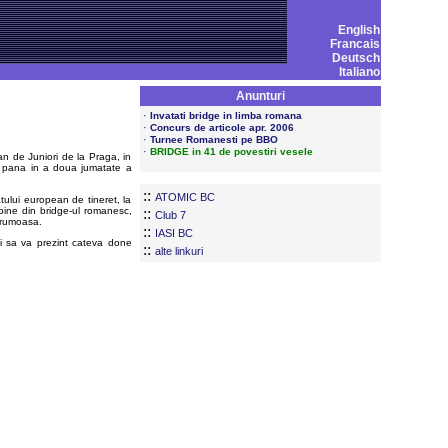
English
Francais
Deutsch
Italiano
Anunturi
·
Invatati bridge in limba romana
·
Concurs de articole apr. 2006
·
Turnee Romanesti pe BBO
·
BRIDGE in 41 de povestiri vesele
an de Juniori de la Praga, in
n pana in a doua jumatate a
::
ATOMIC BC
tului european de tineret, la
bine din bridge-ul romanesc,
::
Club 7
frumoasa.
::
IASI BC
i sa va prezint cateva done
::
alte linkuri