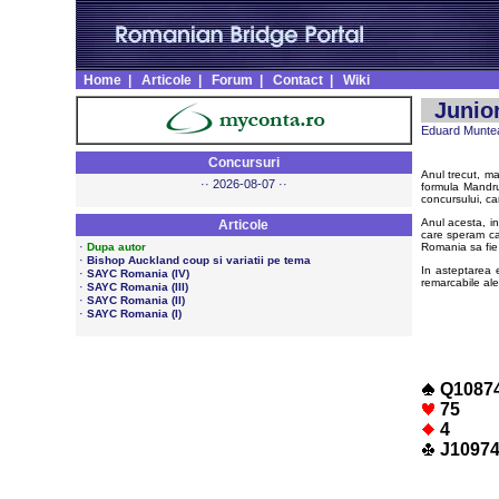
Home
|
Articole
|
Forum
|
Contact
|
Wiki
Junior
Eduard Munte
Concursuri
Anul trecut, ma
·· 2026-08-07 ··
formula Mandru
concursului, c
Anul acesta, in
Articole
care speram ca
·
Dupa autor
Romania sa fie 
·
Bishop Auckland coup si variatii pe tema
In asteptarea 
·
SAYC Romania (IV)
remarcabile ale 
·
SAYC Romania (III)
·
SAYC Romania (II)
·
SAYC Romania (I)
Q1087
75
4
J1097