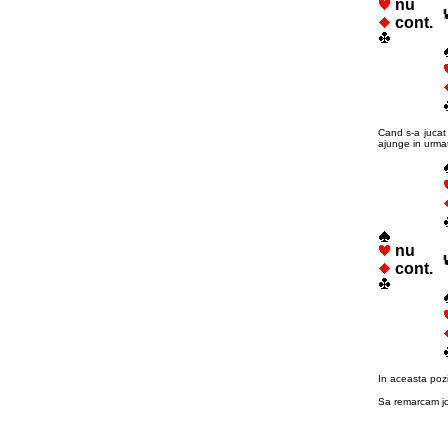
nu
cont.
Cand s-a jucat 
ajunge in urma
nu
cont.
In aceasta pozi
Sa remarcam jo