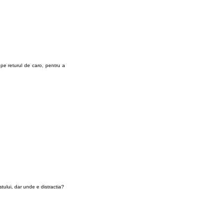
pe returul de caro, pentru a
tului, dar unde e distractia?