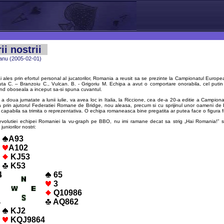
ii nostrii
anu (2005-02-01)
i ales prin efortul personal al jucatorilor, Romania a reusit sa se prezinte la Campionatul Europe
ta C. – Branzoiu C., Vulcan. B. - Grigoriu M. Echipa a avut o comportare onorabila, cel puti
and oboseala a inceput sa-si spuna cuvantul.
 a doua jumatate a lunii iulie, va avea loc in Italia, la Riccione, cea de-a 20-a editie a Campiona
 prin ajutorul Federatiei Romane de Bridge, nou aleasa, precum si cu sprijinul unor oameni de 
capabila sa trimita o reprezentativa. O echipa romaneasca bine pregatita ar putea face o figura 
evolutiei echipei Romaniei la vu-graph pe BBO, nu imi ramane decat sa strig „Hai Romania!” s
juniorilor nostri:
A93
A102
KJ53
K53
4
65
3
Q10986
4
AQ862
KJ2
KQJ9864