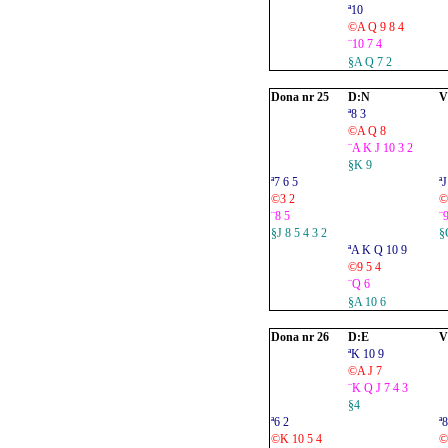
ª
10
©
A Q 9 8 4
¨
10 7 4
§
A Q 7 2
Dona nr 25
D:N
V
ª
8 3
©
A Q 8
¨
A K J 10 3 2
§
K 9
ª
7 6 5
ª
J
©
3 2
©
¨
8 5
¨
9
§
J 8 5 4 3 2
§
ª
A K Q 10 9
©
9 5 4
¨
Q 6
§
A 10 6
Dona nr
26
D:E
V
ª
K 10 9
©
A J 7
¨
K Q J 7 4 3
§
4
ª
6 2
ª
8
©
K 10 5 4
©