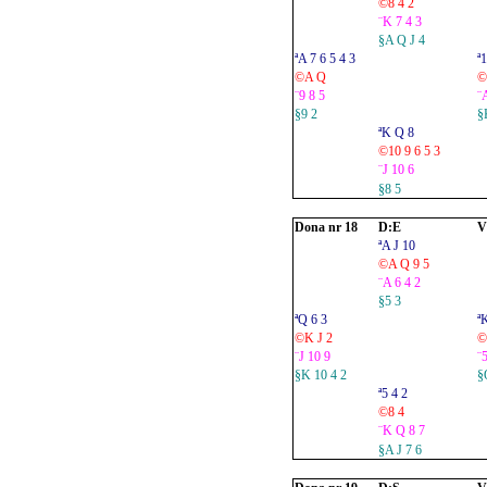
©
8 4 2
¨
K 7 4 3
§
A Q J 4
ª
A 7 6 5 4 3
ª
1
©
A Q
©
¨
9 8 5
¨
§
9 2
§
ª
K Q 8
©
10 9 6 5 3
¨
J 10 6
§
8 5
Dona nr 18
D:E
V
ª
A J 10
©
A Q 9 5
¨
A 6 4 2
§
5 3
ª
Q 6 3
ª
K
©
K J 2
©
¨
J 10 9
¨
5
§
K 10 4 2
§
ª
5 4 2
©
8 4
¨
K Q 8 7
§
A J 7 6