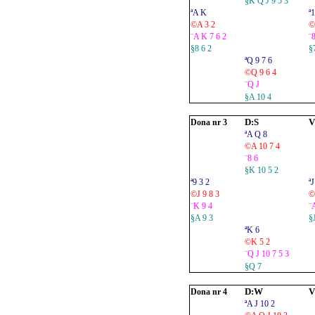
§
K Q J 9 5 3
ª
A K
ª
1
©
A 3 2
©
¨
A K 7 6 2
¨
8
§
8 6 2
§
ª
Q 9 7 6
©
Q 9 6 4
¨
Q J
§
A 10 4
D:S
V
Dona nr 3
ª
A Q 8
©
A 10 7 4
¨
8 6
§
K 10 5 2
ª
9 3 2
ª
J
©
J 9 8 3
©
¨
K 9 4
¨
§
A 9 3
§
ª
K 6
©
K 5 2
¨
Q J 10 7 5 3
§
Q 7
D:W
V
Dona nr 4
ª
A J 10 2