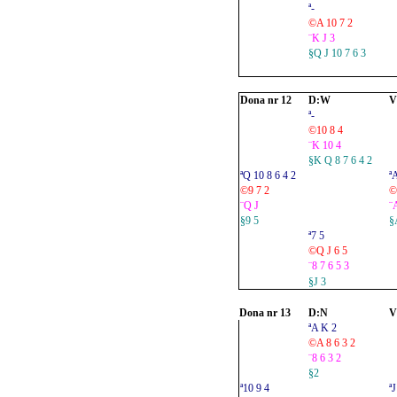
ª
-
©
A 10 7 2
¨
K J 3
§
Q J 10 7 6 3
Dona nr 12
D:W
V
ª
-
©
10 8 4
¨
K 10 4
§
K Q 8 7 6 4 2
ª
Q 10 8 6 4 2
ª
A
©
9 7 2
©
¨
Q J
¨
§
9 5
§
ª
7 5
©
Q J 6 5
¨
8 7 6 5 3
§
J 3
Dona nr 13
D:N
V
ª
A K 2
©
A 8 6 3 2
¨
8 6 3 2
§
2
ª
10 9 4
ª
J