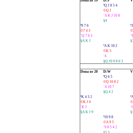
Dona nr 19
D:S
V
ª
Q J 8 5 4
©
Q J
¨
A K J 10 8
§
4
ª
9 7 6
ª
3
©
7 4 3
©
¨
Q 7 6 3
¨
9
§
A K J
§
ª
A K 10 2
©
K 5
¨
4
§
Q 10 9 8 6 3
Dona nr 20
D:W
V
ª
Q 6 5
©
Q 10 8 2
¨
A 10 7
§
Q 4 2
ª
K 4 3 2
ª
A
©
K J 6
©
¨
K J
¨
§
A K J 9
§
ª
10 9 8
©
A 9 5
¨
9 8 5 4 2
§
5 3