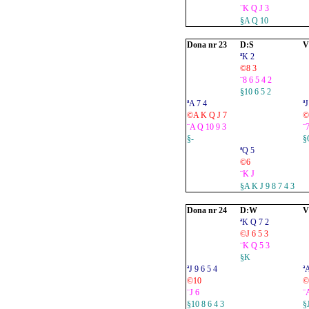
¨
K Q J 3
§
A Q 10
Dona nr 23
D:S
V
ª
K 2
©
8 3
¨
8 6 5 4 2
§
10 6 5 2
ª
A 7 4
ª
J
©
A K Q J 7
©
¨
A Q 10 9 3
¨
§
-
§
ª
Q 5
©
6
¨
K J
§
A K J 9 8 7 4 3
Dona nr 24
D:W
V
ª
K Q 7 2
©
J 6 5 3
¨
K Q 5 3
§
K
ª
J 9 6 5 4
ª
A
©
10
©
¨
J 6
¨
A
§
10 8 6 4 3
§