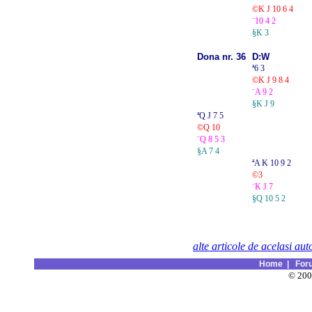
©
K J 10 6 4
¨
10 4 2
§
K 3
Dona nr. 36
D:W
ª
6 3
©
K J 9 8 4
¨
A 9 2
§
K J 9
ª
Q J 7 5
©
Q 10
¨
Q 8 5 3
§
A 7 4
ª
A K 10 9 2
©
3
¨
K J 7
§
Q 10 5 2
alte articole de acelasi aut
Home
|
For
© 20