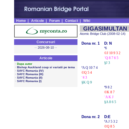
Home
|
Articole
|
Forum
|
Contact
|
Wiki
GIGASIMULTAN f
Atomic Bridge Club (2008-02-14)
Concursuri
Dona nr. 1
D: N
·· 2026-08-10 ··
ª
6
©
J 10 9 3 2
¨
Q 8 7 6 5
Articole
§
J 3
·
Dupa autor
·
Bishop Auckland coup si variatii pe tema
ª
A Q 10 7 4
·
SAYC Romania (IV)
©
Q 5 4
·
SAYC Romania (III)
¨
4 3
·
SAYC Romania (II)
·
SAYC Romania (I)
§
K Q 9
ª
9 8 2
©
K 8 7
¨
A K J
§
A 8 6 5
Dona nr. 2
D:E
ª
A J 5 3 2
©
Q 8 5