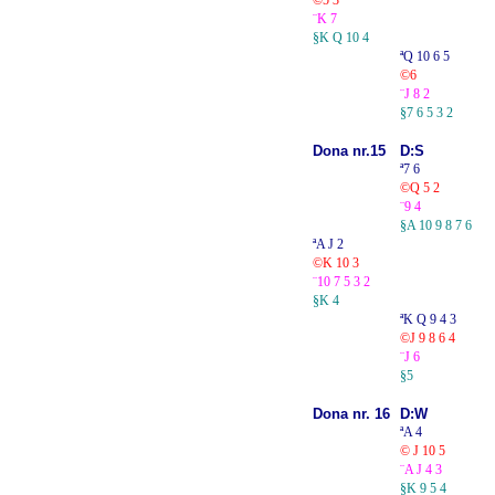
©
5 3
¨
K 7
§
K Q 10 4
ª
Q 10 6 5
©
6
¨
J 8 2
§
7 6 5 3 2
Dona nr.15
D:S
ª
7 6
©
Q 5 2
¨
9 4
§
A 10 9 8 7 6
ª
A J 2
©
K 10 3
¨
10 7 5 3 2
§
K 4
ª
K Q 9 4 3
©
J 9 8 6 4
¨
J 6
§
5
Dona nr. 16
D:W
ª
A 4
©
J 10 5
¨
A J 4 3
§
K 9 5 4