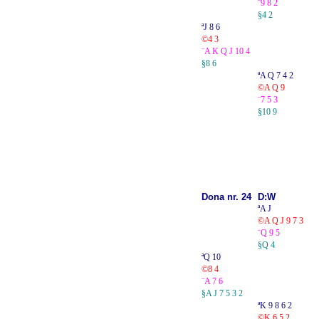
¨
9 8 2
§
4 2
ª
J 8 6
©
4 3
¨
A K Q J 10 4
§
8 6
ª
A Q 7 4 2
©
A Q 9
¨
7 5 3
§
10 9
Dona nr. 24
D:W
ª
A J
©
A Q J 9 7 3
¨
Q 9 5
§
Q 4
ª
Q 10
©
8 4
¨
A 7 6
§
A J 7 5 3 2
ª
K 9 8 6 2
©
K 6 5 2