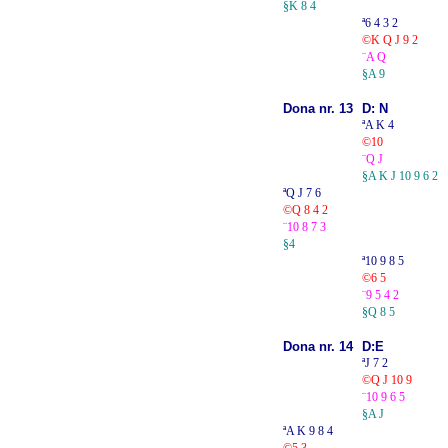
§
K 8 4
ª
6 4 3 2
©
K Q J 9 2
¨
A Q
§
A 9
Dona nr. 13
D: N
ª
A K 4
©
10
¨
Q J
§
A K J 10 9 6 2
ª
Q J 7 6
©
Q 8 4 2
¨
10 8 7 3
§
4
ª
10 9 8 5
©
6 5
¨
9 5 4 2
§
Q 8 5
Dona nr. 14
D:E
ª
J 7 2
©
Q J 10 9
¨
10 9 6 5
§
A J
ª
A K 9 8 4