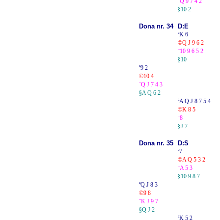
¨
Q 9 7 4 2
§
10 2
Dona nr. 34
D:E
ª
K 6
©
Q J 9 6 2
¨
10 9 6 5 2
§
10
ª
9 2
©
10 4
¨
Q J 7 4 3
§
A Q 6 2
ª
A Q J 8 7 5 4
©
K 8 5
¨
8
§
J 7
Dona nr. 35
D:S
ª
7
©
A Q 5 3 2
¨
A 5 3
§
10 9 8 7
ª
Q J 8 3
©
9 8
¨
K J 9 7
§
Q J 2
ª
K 5 2