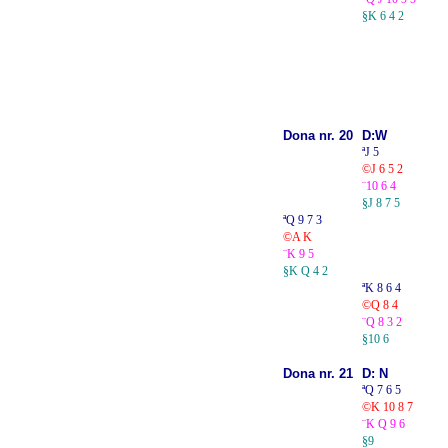
§
K 6 4 2
Dona nr. 20
D:W
ª
J 5
©
J 6 5 2
¨
10 6 4
§
J 8 7 5
ª
Q 9 7 3
©
A K
¨
K 9 5
§
K Q 4 2
ª
K 8 6 4
©
Q 8 4
¨
Q 8 3 2
§
10 6
Dona nr. 21
D: N
ª
Q 7 6 5
©
K 10 8 7
¨
K Q 9 6
§
9