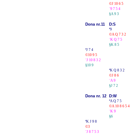
©
J 10 6 5
¨
9 7 5 4
§
A 9 3
Dona nr.11
D:S
ª
9
©
A Q 7 3 2
¨
K Q 7 5
§
K 8 5
ª
J 7 4
©
10 9 5
¨
J 10 8 3 2
§
10 9
ª
K Q 8 3 2
©
J 8 6
¨
A 9
§
J 7 2
Dona nr. 12
D:W
ª
A Q 7 5
©
A 10 8 6 5 4
¨
K 9
§
6
ª
K J 9 8
©
3
¨
J 8 7 5 3