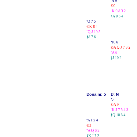
ª
A 9 4
©
9
¨
K 9 8 3 2
§
A 9 5 4
ª
Q 7 5
©
K 8 4
¨
Q J 10 5
§
8 7 6
ª
10 6
©
A Q J 7 3 2
¨
A 6
§
J 10 2
Dona nr. 5
D: N
ª
6
©
A 9
¨
K J 7 5 4 3
§
Q 10 8 4
ª
A J 5 4
©
3
¨
A Q 6 2
§
K J 7 2