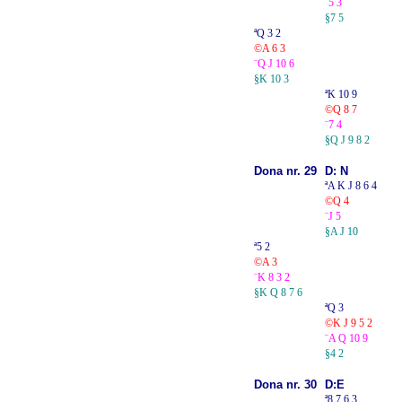
¨
5 3
§
7 5
ª
Q 3 2
©
A 6 3
¨
Q J 10 6
§
K 10 3
ª
K 10 9
©
Q 8 7
¨
7 4
§
Q J 9 8 2
Dona nr. 29
D: N
ª
A K J 8 6 4
©
Q 4
¨
J 5
§
A J 10
ª
5 2
©
A 3
¨
K 8 3 2
§
K Q 8 7 6
ª
Q 3
©
K J 9 5 2
¨
A Q 10 9
§
4 2
Dona nr. 30
D:E
ª
8 7 6 3