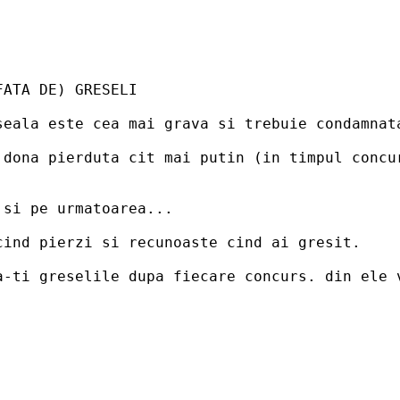
FATA DE) GRESELI
seala este cea mai grava si trebuie condamnat
 dona pierduta cit mai putin (in timpul concur
 si pe urmatoarea...
cind pierzi si recunoaste cind ai gresit.
a-ti greselile dupa fiecare concurs. din ele 