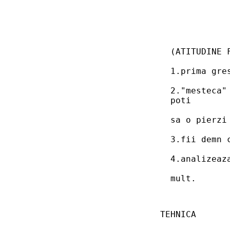
  (ATITUDINE 
  1.prima gre
  2."mesteca"
  poti
  sa o pierzi
  3.fii demn 
  4.analizeaz
  mult.
TEHNICA