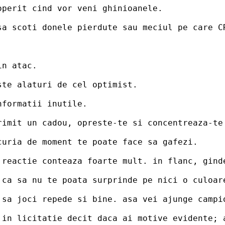
operit cind vor veni ghinioanele.
sa scoti donele pierdute sau meciul pe care C
in atac.
ste alaturi de cel optimist.
nformatii inutile.
rimit un cadou, opreste-te si concentreaza-te
curia de moment te poate face sa gafezi.
 reactie conteaza foarte mult. in flanc, gind
 ca sa nu te poata surprinde pe nici o culoar
 sa joci repede si bine. asa vei ajunge campi
 in licitatie decit daca ai motive evidente; 