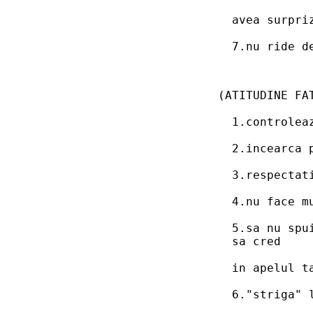
  avea surpri
  7.nu ride d
(ATITUDINE FA
  1.controlea
  2.incearca 
  3.respectat
  4.nu face m
  5.sa nu spu
  sa cred
  in apelul t
  6."striga" 