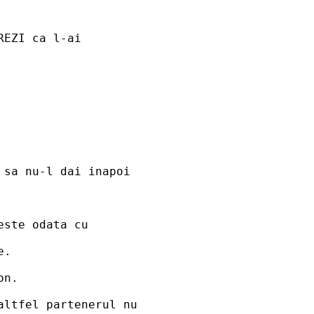
REZI ca l-ai
 sa nu-l dai inapoi
este odata cu
e.
on.
altfel partenerul nu