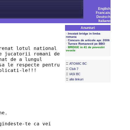
English
Francais
Deutsch
Italiano
Anunturi
·
Invatati bridge in limba
romana
·
Concurs de articole apr. 2006
·
Turnee Romanesti pe BBO
·
enat lotul national 

BRIDGE in 41 de povestiri
vesele
 jucatorii romani de 

at de a lungul 

::
ATOMIC BC
a le respecte pentru 

::
Club 7
plicati-le!!!
::
IASI BC
::
alte linkuri
ne.
gindeste-te ca vei