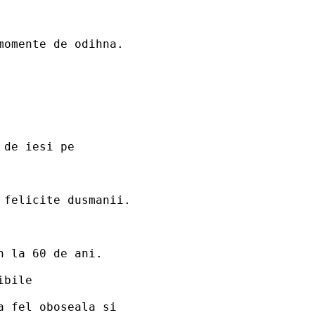
momente de odihna. 
 de iesi pe 
 felicite dusmanii.
n la 60 de ani.
ibile
a fel oboseala si