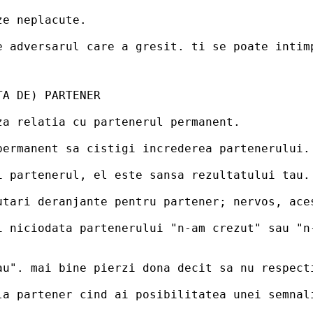
ze neplacute.
e adversarul care a gresit. ti se poate intim
TA DE) PARTENER
za relatia cu partenerul permanent.
permanent sa cistigi increderea partenerului.
i partenerul, el este sansa rezultatului tau.
utari deranjante pentru partener; nervos, ace
i niciodata partenerului "n-am crezut" sau "n-
au". mai bine pierzi dona decit sa nu respect
la partener cind ai posibilitatea unei semnal