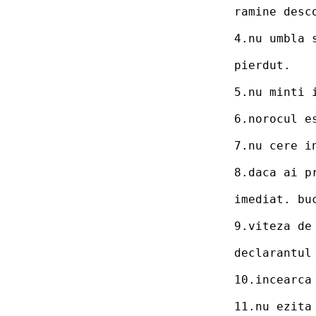
  ramine desc
  4.nu umbla 
  pierdut.
  5.nu minti 
  6.norocul e
  7.nu cere i
  8.daca ai p
  imediat. bu
  9.viteza de
  declarantul
  10.incearca
  11.nu ezita