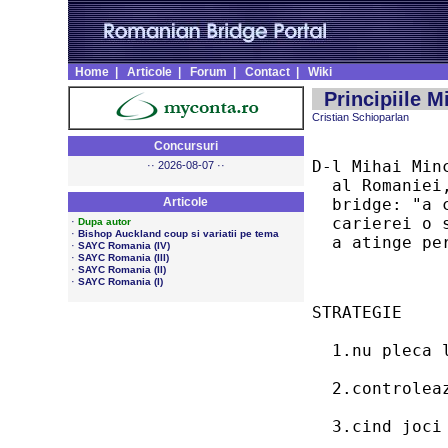
Home
|
Articole
|
Forum
|
Contact
|
Wiki
Principiile 
Cristian Schioparlan
Concursuri
D-l Mihai Min
·· 2026-08-07 ··
  al Romaniei
Articole
  bridge: "a 
  carierei o 
·
Dupa autor
·
Bishop Auckland coup si variatii pe tema
  a atinge pe
·
SAYC Romania (IV)
·
SAYC Romania (III)
·
SAYC Romania (II)
·
SAYC Romania (I)
STRATEGIE
  1.nu pleca 
  2.controlea
  3.cind joci