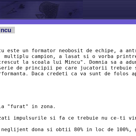
Mincu
cu este un formator neobosit de echipe, a antr
, multiplu campion, a lasat si o vorba printre
crescut la scoala lui Mincu". Domnia sa a adun
serie de principii pe care jucatorii trebuie s
rformanta. Daca credeti ca va sunt de folos a
la "furat" in zona.
zati impulsurile si fa ce trebuie nu ce-ti vi
 neglijent dona si obtii 80% in loc de 100%, 