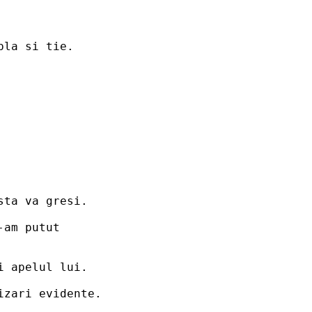
pla si tie.
sta va gresi.
am putut 

i apelul lui.
izari evidente.