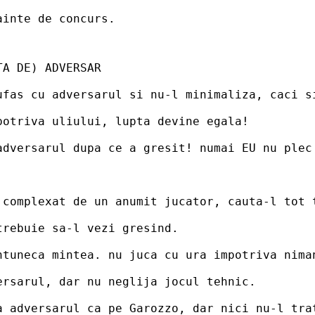
ainte de concurs.
TA DE) ADVERSAR
ufas cu adversarul si nu-l minimaliza, caci s
potriva uliului, lupta devine egala!
adversarul dupa ce a gresit! numai EU nu plec
 complexat de un anumit jucator, cauta-l tot 
trebuie sa-l vezi gresind.
ntuneca mintea. nu juca cu ura impotriva nima
ersarul, dar nu neglija jocul tehnic.
a adversarul ca pe Garozzo, dar nici nu-l tra