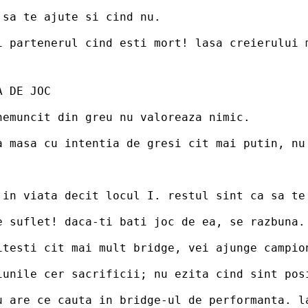
 sa te ajute si cind nu.
i partenerul cind esti mort! lasa creierului 
A DE JOC
nemuncit din greu nu valoreaza nimic.
a masa cu intentia de gresi cit mai putin, nu
 in viata decit locul I. restul sint ca sa te
e suflet! daca-ti bati joc de ea, se razbuna.
itesti cit mai mult bridge, vei ajunge campio
iunile cer sacrificii; nu ezita cind sint pos
u are ce cauta in bridge-ul de performanta. l