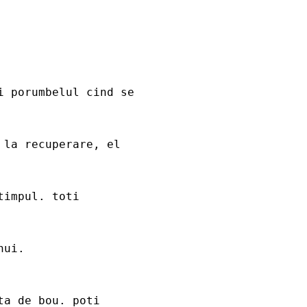
i porumbelul cind se
 la recuperare, el
timpul. toti
nui.
ta de bou. poti