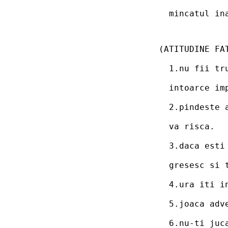
  mincatul in
(ATITUDINE FA
  1.nu fii tr
  intoarce im
  2.pindeste 
  va risca.
  3.daca esti
  gresesc si 
  4.ura iti i
  5.joaca adv
  6.nu-ti juc