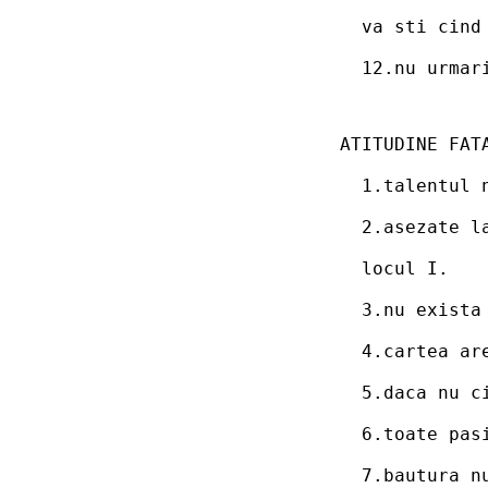
  va sti cind
  12.nu urmar
ATITUDINE FAT
  1.talentul 
  2.asezate l
  locul I.
  3.nu exista
  4.cartea ar
  5.daca nu c
  6.toate pas
  7.bautura n