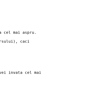
a cel mai aspru.
sului), caci 

vei invata cel mai