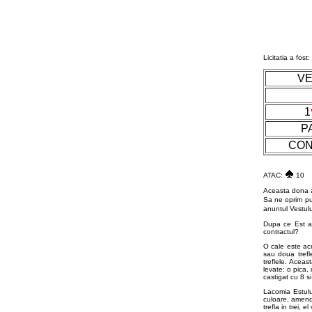
Licitatia a fost:
VE
1
P
CON
ATAC:
10
Aceasta dona a 
Sa ne oprim put
anuntul Vestulu
Dupa ce Est a 
contractul?
O cale este ace
sau doua trefl
treflele. Acea
levate: o pica,
castigat cu 8 s
Lacomia Estului
culoare, amend
trefla in trei, 