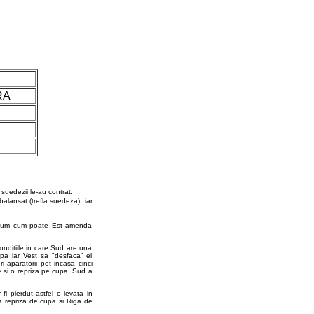
RA
suedezii le-au contrat.
lansat (trefla suedeza), iar
i acum cum poate Est amenda
onditiile in care Sud are una
upa iar Vest sa "desfaca" el
 aparatorii pot incasa cinci
e si o repriza pe cupa. Sud a
 fi pierdut astfel o levata in
a repriza de cupa si Riga de