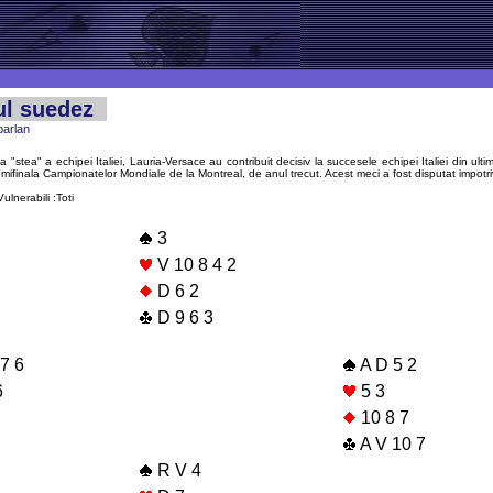
ul suedez
parlan
"stea" a echipei Italiei, Lauria-Versace au contribuit decisiv la succesele echipei Italiei din ultimi
emifinala Campionatelor Mondiale de la Montreal, de anul trecut. Acest meci a fost disputat impotr
ulnerabili :Toti
3
V 10 8 4 2
D 6 2
D 9 6 3
7 6
A D 5 2
6
5 3
10 8 7
A V 10 7
R V 4