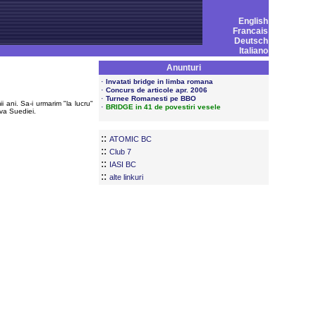
English
Francais
Deutsch
Italiano
Anunturi
·
Invatati bridge in limba romana
·
Concurs de articole apr. 2006
·
Turnee Romanesti pe BBO
i ani. Sa-i urmarim "la lucru"
·
BRIDGE in 41 de povestiri vesele
iva Suediei.
::
ATOMIC BC
::
Club 7
::
IASI BC
::
alte linkuri