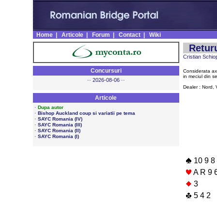
Home
|
Articole
|
Forum
|
Contact
|
Wiki
Retur
Cristian Schio
Concursuri
Considerata axa 
in meciul din s
·· 2026-08-06 ··
Dealer : Nord, V
Articole
·
Dupa autor
·
Bishop Auckland coup si variatii pe tema
·
SAYC Romania (IV)
·
SAYC Romania (III)
·
SAYC Romania (II)
·
SAYC Romania (I)
10 9 8 
A R 9 
3
5 4 2