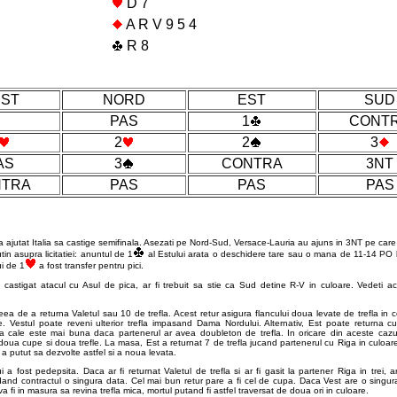
D 7
A R V 9 5 4
R 8
ST
NORD
EST
SUD
PAS
1
CONT
2
2
3
AS
3
CONTRA
3NT
TRA
PAS
PAS
PAS
ajutat Italia sa castige semifinala. Asezati pe Nord-Sud, Versace-Lauria au ajuns in 3NT pe care 
in asupra licitatiei: anuntul de 1
al Estului arata o deschidere tare sau o mana de 11-14 PO ba
i de 1
a fost transfer pentru pici.
castigat atacul cu Asul de pica, ar fi trebuit sa stie ca Sud detine R-V in culoare. Vedet
ea de a returna Valetul sau 10 de trefla. Acest retur asigura flancului doua levate de trefla in c
e. Vestul poate reveni ulterior trefla impasand Dama Nordului. Alternativ, Est poate returna c
sta cale este mai buna daca partenerul ar avea doubleton de trefla. In oricare din aceste cazuri
 doua cupe si doua trefle. La masa, Est a returnat 7 de trefla jucand partenerul cu Riga in culoar
i a putut sa dezvolte astfel si a noua levata.
 a fost pedepsita. Daca ar fi returnat Valetul de trefla si ar fi gasit la partener Riga in trei, ar
and contractul o singura data. Cel mai bun retur pare a fi cel de cupa. Daca Vest are o singur
el va fi in masura sa revina trefla mica, mortul putand fi astfel traversat de doua ori in culoare.