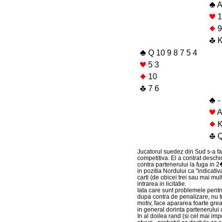
A
1
9
K
Q 10 9 8 7 5 4
5 3
10
7 6
-
A
K
Q
Jucatorul suedez din Sud s-a fa
competitiva. El a contrat deschi
contra partenerului la fuga in 2
in pozitia Nordului ca "indicati
carti (de obicei trei sau mai mult
intrarea in licitatie.
Iata care sunt problemele pentru 
dupa contra de penalizare, nu 
motiv, face apararea foarte gre
in general dorinta partenerului 
In al doilea rand (si cel mai im