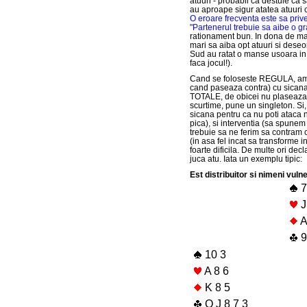
atuuri - probabil ca destule ca 
au aproape sigur atatea atuuri c
O eroare frecventa este sa prives
"Partenerul trebuie sa aibe o g
rationament bun. In dona de mai 
mari sa aiba opt atuuri si deseo
Sud au ratat o manse usoara in v
faca jocul!).
Cand se foloseste REGULA, ambi
cand paseaza contra) cu sica
TOTALE, de obicei nu plaseaza
scurtime, pune un singleton. Si
sicana pentru ca nu poti ataca 
pica), si interventia (sa spune
trebuie sa ne ferim sa contram 
(in asa fel incat sa transforme 
foarte dificila. De multe ori de
juca atu. Iata un exemplu tipic:
Est distribuitor si nimeni vulne
7
J
A
9
10 3
A 8 6
K 8 5
Q J 8 7 3