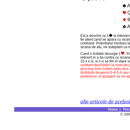
Q
9
A
Est a deschis cu 1
si interven
fie atent cand se apara cu sican
contrand. Potentialul mortului l
sicana de atu, ne asteptam ca m
Cand o licitatie decurge 1
- P
reticent in a da contra cu sica
10 x x x), si n-o sa fim in stare
contram deschideri la nivel de 
pica mai bine licitam patru fara 
distributii de genul 0-4-5-4 sau
partenerul, si ajungem sa ne apa
alte articole de acelas
Home
|
For
© 20