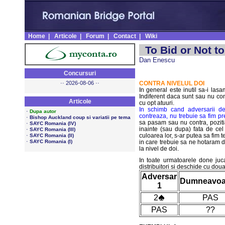
Home
|
Articole
|
Forum
|
Contact
|
Wiki
To Bid or Not to
Dan Enescu
Concursuri
·· 2026-08-06 ··
CONTRA NIVELUL DOI
In general este inutil sa-i las
Indiferent daca sunt sau nu cont
Articole
cu opt atuuri.
In schimb cand adversarii de
·
Dupa autor
contreaza, nu trebuie sa fim pr
·
Bishop Auckland coup si variatii pe tema
sa pasam sau nu contra, pozit
·
SAYC Romania (IV)
inainte (sau dupa) fata de cel
·
SAYC Romania (III)
·
culoarea lor, s-ar putea sa fim 
SAYC Romania (II)
·
SAYC Romania (I)
in care trebuie sa ne hotaram 
la nivel de doi.
In toate urmatoarele done j
distribuitori si deschide cu do
Adversar
Dumneavoa
1
2
PAS
PAS
??