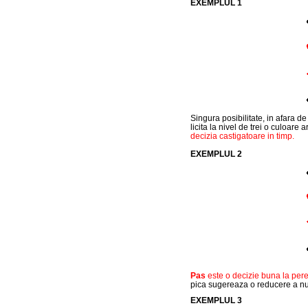
EXEMPLUL 1
Singura posibilitate, in afara de p
licita la nivel de trei o culoare
decizia castigatoare in timp.
EXEMPLUL 2
Pas
este o decizie buna la per
pica sugereaza o reducere a n
EXEMPLUL 3