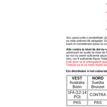
Aici, pasul este o posibilitate, 
nu este suficent de atragator. D
luam in considerare pasul la co
Alte contre la nivel de doi nu 
adversarii se sustin la nivel de 
iar noi nu avem suficiente atuuri
mici, vor fi suficiente Atuuri Tot
Este greu sa te imbogatesti apar
Trebuie sa ai un motiv foarte bu
Est distribuitor si toti vulnerabi
VEST
NORD
Australia
Suedia
Borin
Brunzel
1FA (12-14
CONTRA
PO)
PAS
PAS